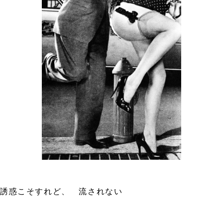
誘惑こそすれど、 流されな
い