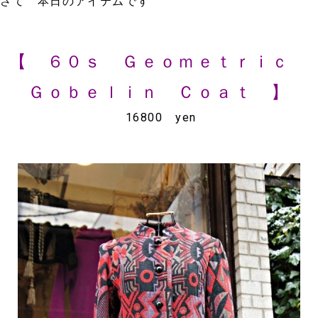
さて 本日のアイテムです
【 ６０ｓ Ｇｅｏｍｅｔｒｉｃ
Ｇｏｂｅｌｉｎ Ｃｏａｔ 】
16800 yen