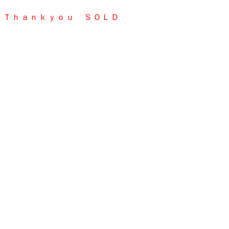
Ｔｈａｎｋｙｏｕ ＳＯＬＤ