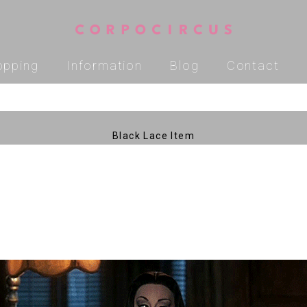
opping
Information
Blog
Contact
Black Lace Item