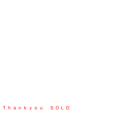
Ｔｈａｎｋｙｏｕ ＳＯＬＤ