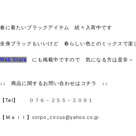
春に着たいブラックアイテム 続々入荷中です
全身ブラックもいいけど 春らしい色とのミックスで楽
Web Store
にも掲載中ですので 気になる方は是非～
↓↓ 商品に関するお問い合わせはコチラ ↓↓
【Tel】
０７６－２５５－２０９１
【Ｍａｉｌ】
corpo_circus@yahoo.co.jp