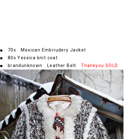
■ 70s Mexican Embriudery Jacket
■ 80s Yessica knit coat
■ brandunknown Leather Belt
Thankyou SOLD