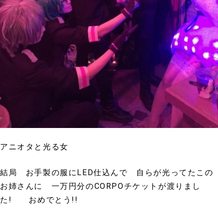
アニオタと光る女
結局 お手製の服にLED仕込んで 自らが光ってたこの
お姉さんに 一万円分のCORPOチケットが渡りまし
た! おめでとう!!