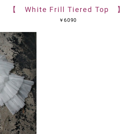
【 White Frill Tiered Top 】
￥6090